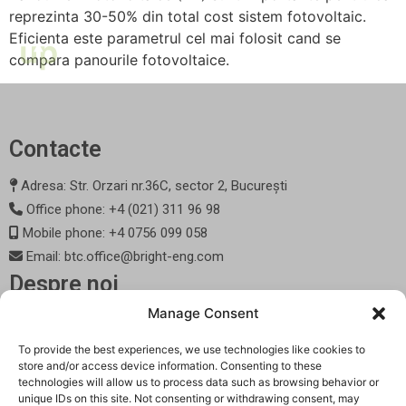
reprezinta 30-50% din total cost sistem fotovoltaic.
Eficienta este parametrul cel mai folosit cand se
compara panourile fotovoltaice.
Contacte
Adresa: Str. Orzari nr.36C, sector 2, București
Office phone: +4 (021) 311 96 98
Mobile phone: +4 0756 099 058
Email: btc.office@bright-eng.com
Despre noi
Bright Technology Consult (BTC) infiintata in 2004 si-a propus sa
Manage Consent
ofere clientilor sai produse si servicii de cea mai buna calitate.
Firma Bright Technology Consult este certificata ISO 9001 din
To provide the best experiences, we use technologies like cookies to
2011.
store and/or access device information. Consenting to these
Parteneri
technologies will allow us to process data such as browsing behavior or
Tickets
unique IDs on this site. Not consenting or withdrawing consent, may