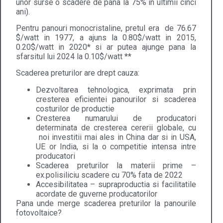
unor surse o scadere de pana la 75% in ultimii cinci
ani).
Pentru panouri monocristaline, pretul era de 76.67
$/watt in 1977, a ajuns la 0.80$/watt in 2015,
0.20$/watt in 2020* si ar putea ajunge pana la
sfarsitul lui 2024 la 0.10$/watt **
Scaderea preturilor are drept cauza:
Dezvoltarea tehnologica, exprimata prin
cresterea eficientei panourilor si scaderea
costurilor de productie
Cresterea numarului de producatori
determinata de cresterea cererii globale, cu
noi investitii mai ales in China dar si in USA,
UE or India, si la o competitie intensa intre
producatori
Scaderea preturilor la materii prime –
ex.polisiliciu scadere cu 70% fata de 2022
Accesibilitatea – supraproductia si facilitatile
acordate de guverne producatorilor
Pana unde merge scaderea preturilor la panourile
fotovoltaice?