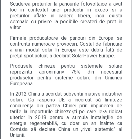
Scaderea preturilor la panourile fotovoltaice a avut
loc in contextul unei productii in exces si a
preturilor aflate in cadere libera, insa exista
semnale cu privire la posibile cresteri de pret in
viitor.
Firmele producatoare de panouri din Europa se
confrunta numeroare provocari. Costul de fabricare
a unui modul solar în Europa este dublu faţă de
preţul spot actual, a declarat SolarPower Europe.
Produsele chineze pentru sistemele solare
reprezinta aproximariv 75% din necesarul
produselor pentru sisteme solare din Uniunea
Europeana.
In 2012 China a acordat subventii masive industriei
solare. Ca raspuns UE a încercat să limiteze
concurenţa din partea Chinei prin impunerea de
tarife la importurile chinezeşti pe care le-a ridicat
ulterior în 2018 pentru a stimula instalaţiile de
energie regenerabilă, cu doar un an înainte ca
Comisia să declare China un „rival sistemic” al
Uniunii.